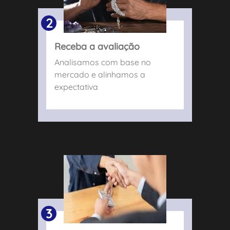
2
Receba a avaliação
Analisamos com base no
mercado e alinhamos a
expectativa
3