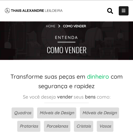
HOME
COMO VENDER
ENTENDA
COMO VENDER
Transforme suas peças em
dinheiro
com
segurança e rapidez
Se você deseja
vender
seus
bens
como:
Quadros
Móveis de Design
Móveis de Design
Pratarias
Porcelanas
Cristais
Vasos